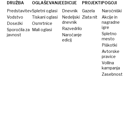
goste,
DRUŽBA
OGLAŠEVANJE
EDICIJE
PROJEKTI
POGOJI
ki naj bi
Predstavitev
Spletni oglasi
Dnevnik
Gazela
Naročniški
razbijali
Vodstvo
Tiskani oglasi
Nedeljski
Zlata nit
Akcije in
dnevnik
nagradne
Dosežki
kozarce
Osmrtnice
igre
Razvedrilo
Sporočila za
Mali oglasi
Spletno
javnost
Naročanje
mesto
edicij
Piškotki
Avtorske
pravice
Volilna
kampanja
Zasebnost