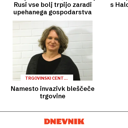
Rusi vse bolj trpijo zaradi
s Hal
upehanega gospodarstva
TRGOVINSKI CENTRI
V LJUBLJANI
Namesto invazivk bleščeče
trgovine