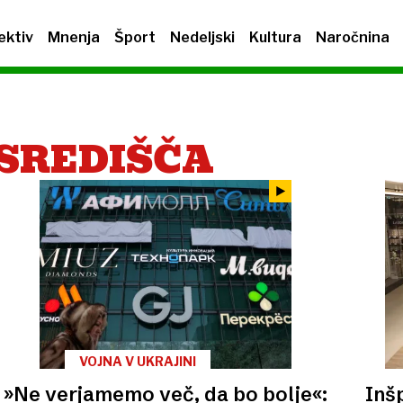
ektiv
Mnenja
Šport
Nedeljski
Kultura
Naročnina
SREDIŠČA
VOJNA V UKRAJINI
»Ne verjamemo več, da bo bolje«:
Inš