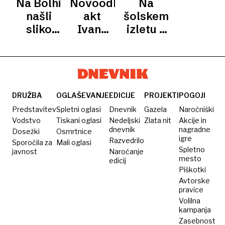
Na Bolhi
Novoodkriti
Na
/
druge
telo
jami, ni
DRAŽBA
našli
akt
šolskem
svetovne
znakov
sliko
Ivane
izletu v
vojne
nasilja
Ivane
Kobilca:
Izraelu
Kobilce
najprej
odkrili
v
3000 let
galerijo,
starega
nato na
skarabeja
DRUŽBA
OGLAŠEVANJE
EDICIJE
PROJEKTI
POGOJI
dražbo
Predstavitev
Spletni oglasi
Dnevnik
Gazela
Naročniški
Vodstvo
Tiskani oglasi
Nedeljski
Zlata nit
Akcije in
dnevnik
nagradne
Dosežki
Osmrtnice
igre
Razvedrilo
Sporočila za
Mali oglasi
Spletno
javnost
Naročanje
mesto
edicij
Piškotki
Avtorske
pravice
Volilna
kampanja
Zasebnost