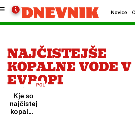
Novice
O
NAJČISTEJŠE
KOPALNE VODE V
EVROPI
POLETNA
SEZONA
Kje so
najčistejše
kopalne
vode v
Evropi