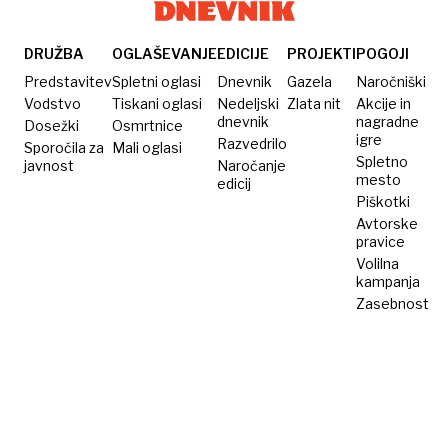
in kje na
lestvici
je
DRUŽBA
OGLAŠEVANJE
EDICIJE
PROJEKTI
POGOJI
Slovenija?
Predstavitev
Spletni oglasi
Dnevnik
Gazela
Naročniški
Vodstvo
Tiskani oglasi
Nedeljski
Zlata nit
Akcije in
dnevnik
nagradne
Dosežki
Osmrtnice
igre
Razvedrilo
Sporočila za
Mali oglasi
Spletno
javnost
Naročanje
mesto
edicij
Piškotki
Avtorske
pravice
Volilna
kampanja
Zasebnost