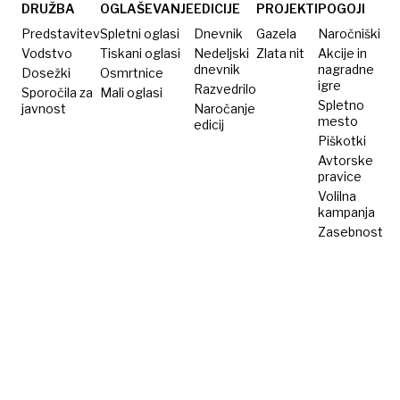
800 in
DRUŽBA
OGLAŠEVANJE
EDICIJE
PROJEKTI
POGOJI
kdo le
Predstavitev
Spletni oglasi
Dnevnik
Gazela
Naročniški
15 evrov
Vodstvo
Tiskani oglasi
Nedeljski
Zlata nit
Akcije in
dnevnik
nagradne
Dosežki
bruto?
Osmrtnice
igre
Razvedrilo
Sporočila za
Mali oglasi
Spletno
javnost
Naročanje
mesto
edicij
Piškotki
Avtorske
pravice
Volilna
kampanja
Zasebnost