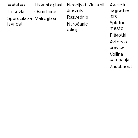
do 44.
Vodstvo
Tiskani oglasi
Nedeljski
Zlata nit
Akcije in
dnevnik
nagradne
Dosežki
leta
Osmrtnice
igre
Razvedrilo
Sporočila za
Mali oglasi
Spletno
javnost
Naročanje
mesto
edicij
Piškotki
Avtorske
pravice
Volilna
kampanja
Zasebnost