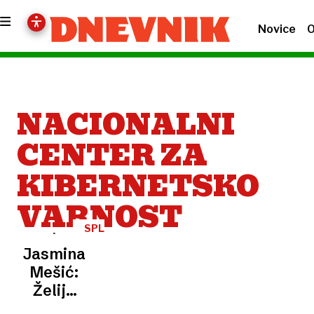
Novice
O
NACIONALNI
CENTER ZA
KIBERNETSKO
VARNOST
SPLETNE
PREVARE
Jasmina
Mešić:
Želijo
nas