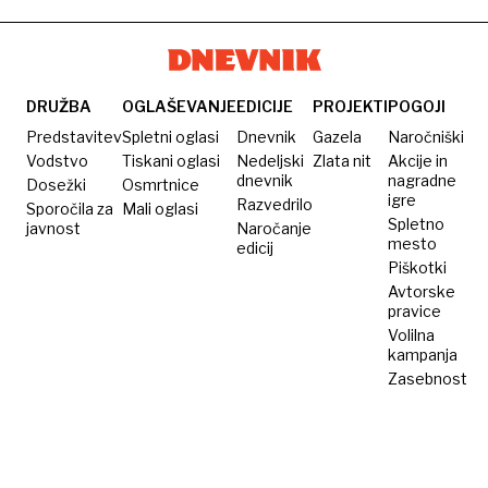
spraviti
v paniko
DRUŽBA
OGLAŠEVANJE
EDICIJE
PROJEKTI
POGOJI
Predstavitev
Spletni oglasi
Dnevnik
Gazela
Naročniški
Vodstvo
Tiskani oglasi
Nedeljski
Zlata nit
Akcije in
dnevnik
nagradne
Dosežki
Osmrtnice
igre
Razvedrilo
Sporočila za
Mali oglasi
Spletno
javnost
Naročanje
mesto
edicij
Piškotki
Avtorske
pravice
Volilna
kampanja
Zasebnost