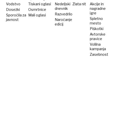
še kviz
Vodstvo
Tiskani oglasi
Nedeljski
Zlata nit
Akcije in
dnevnik
nagradne
Dosežki
Osmrtnice
igre
Razvedrilo
Sporočila za
Mali oglasi
Spletno
javnost
Naročanje
mesto
edicij
Piškotki
Avtorske
pravice
Volilna
kampanja
Zasebnost