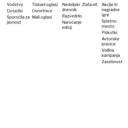
Vodstvo
Tiskani oglasi
Nedeljski
Zlata nit
Akcije in
dnevnik
nagradne
Dosežki
Osmrtnice
igre
Razvedrilo
Sporočila za
Mali oglasi
Spletno
javnost
Naročanje
mesto
edicij
Piškotki
Avtorske
pravice
Volilna
kampanja
Zasebnost