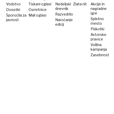
hrvaškim
Vodstvo
Tiskani oglasi
Nedeljski
Zlata nit
Akcije in
dnevnik
nagradne
Dosežki
otokom
Osmrtnice
igre
Razvedrilo
Sporočila za
Mali oglasi
Spletno
javnost
Naročanje
mesto
edicij
Piškotki
Avtorske
pravice
Volilna
kampanja
Zasebnost