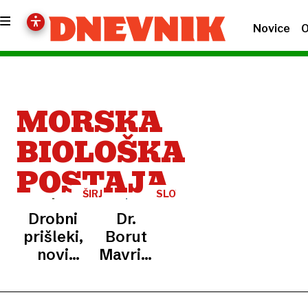
Novice
O
MORSKA
BIOLOŠKA
POSTAJA
ŠIRJENJE
SLOVENSKO
VRST
MORJE
Drobni
Dr.
prišleki,
Borut
novi
Mavrič:
izzivi: v
»Moje
našem
srce je v