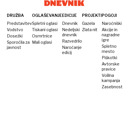
morju
potapljaški
odkrili
obleki«
70
DRUŽBA
OGLAŠEVANJE
EDICIJE
PROJEKTI
POGOJI
tujerodnih
Predstavitev
Spletni oglasi
Dnevnik
Gazela
Naročniški
vrst
Vodstvo
Tiskani oglasi
Nedeljski
Zlata nit
Akcije in
dnevnik
nagradne
Dosežki
Osmrtnice
igre
Razvedrilo
Sporočila za
Mali oglasi
Spletno
javnost
Naročanje
mesto
edicij
Piškotki
Avtorske
pravice
Volilna
kampanja
Zasebnost