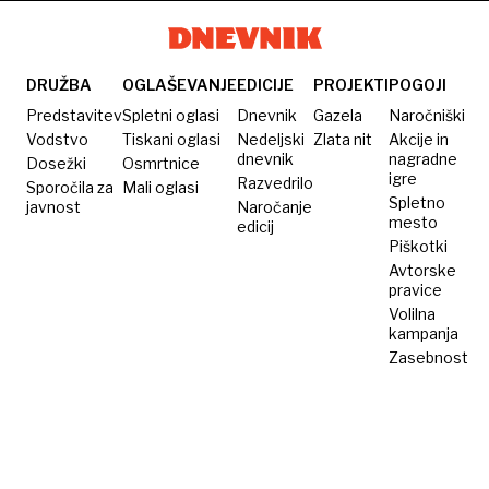
v
od Mola
trajnostno
začel
prihodnost
oktobra
DRUŽBA
OGLAŠEVANJE
EDICIJE
PROJEKTI
POGOJI
Predstavitev
Spletni oglasi
Dnevnik
Gazela
Naročniški
Vodstvo
Tiskani oglasi
Nedeljski
Zlata nit
Akcije in
dnevnik
nagradne
Dosežki
Osmrtnice
igre
Razvedrilo
Sporočila za
Mali oglasi
Spletno
javnost
Naročanje
mesto
edicij
Piškotki
Avtorske
pravice
Volilna
kampanja
Zasebnost