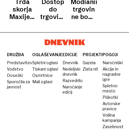
Trda
Dostop
Modianinih
HRASTAR
zaprte
svojega
vrata
znova
skorja
do
trgovin
največjega
se
Maxijevega
trgovine
ne bodo
najemnika
odpira
kruha
zapečatili
odprli
tudi
za
kmalu
Maximarket
obiskovalce,
delikatesa
deluje
DRUŽBA
OGLAŠEVANJE
EDICIJE
PROJEKTI
POGOJI
nemoteno
Predstavitev
Spletni oglasi
Dnevnik
Gazela
Naročniški
Vodstvo
Tiskani oglasi
Nedeljski
Zlata nit
Akcije in
dnevnik
nagradne
Dosežki
Osmrtnice
igre
Razvedrilo
Sporočila za
Mali oglasi
Spletno
javnost
Naročanje
mesto
edicij
Piškotki
Avtorske
pravice
Volilna
kampanja
Zasebnost