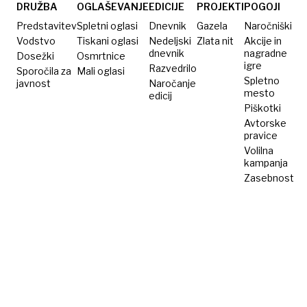
petih
zanj
letni
DRUŽBA
OGLAŠEVANJE
EDICIJE
PROJEKTI
POGOJI
letih
predlagajo
brat
Predstavitev
Spletni oglasi
Dnevnik
Gazela
Naročniški
zapor
Vodstvo
Tiskani oglasi
Nedeljski
Zlata nit
Akcije in
dnevnik
nagradne
Dosežki
Osmrtnice
igre
Razvedrilo
Sporočila za
Mali oglasi
Spletno
javnost
Naročanje
mesto
edicij
Piškotki
Avtorske
pravice
Volilna
kampanja
Zasebnost