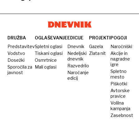
ostre
ga
tri leta
tudi
kritike
danes
sploh
nove
in
nima
ne stopi
generacije
zgražanje
na
talentov
smuči
DRUŽBA
OGLAŠEVANJE
EDICIJE
PROJEKTI
POGOJI
Predstavitev
Spletni oglasi
Dnevnik
Gazela
Naročniški
Vodstvo
Tiskani oglasi
Nedeljski
Zlata nit
Akcije in
dnevnik
nagradne
Dosežki
Osmrtnice
igre
Razvedrilo
Sporočila za
Mali oglasi
Spletno
javnost
Naročanje
mesto
edicij
Piškotki
Avtorske
pravice
Volilna
kampanja
Zasebnost