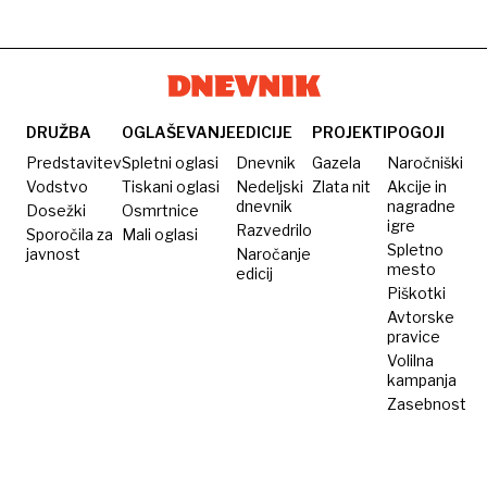
ki ga je
Nemogoče
postaja
poletja
leta
snema
vpisal v
vse
2023
osmi
zgodovino
boljša
del
Misije:
Nemogoče
DRUŽBA
OGLAŠEVANJE
EDICIJE
PROJEKTI
POGOJI
Predstavitev
Spletni oglasi
Dnevnik
Gazela
Naročniški
Vodstvo
Tiskani oglasi
Nedeljski
Zlata nit
Akcije in
dnevnik
nagradne
Dosežki
Osmrtnice
igre
Razvedrilo
Sporočila za
Mali oglasi
Spletno
javnost
Naročanje
mesto
edicij
Piškotki
Avtorske
pravice
Volilna
kampanja
Zasebnost