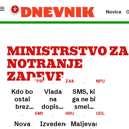
Novice
O
MINISTRSTVO ZA
NOTRANJE
ZADEVE
"PREVEČ
ZAMENJAVE
NPU
ZAPOSLENIH"
Kdo bo
Vlada
SMS, ki
ostal
na
ga ne bi
brez
dopisni
smelo
dela?
seji z
biti:
SMS-
HRUP
ODLOČBE
SPOROČILA
Matoz
več
Dobro
Nova
Izvedenci
Maljevac: