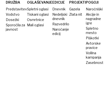
začasno
in
po
DRUŽBA
OGLAŠEVANJE
EDICIJE
PROJEKTI
POGOJI
delo
nadomestila
novem
Predstavitev
Spletni oglasi
Dnevnik
Gazela
Naročniški
za
7,21 evra
Vodstvo
Tiskani oglasi
Nedeljski
Zlata nit
Akcije in
dnevnik
nagradne
Dosežki
Osmrtnice
brezposelne
igre
Razvedrilo
Sporočila za
Mali oglasi
Spletno
javnost
Naročanje
mesto
edicij
Piškotki
Avtorske
pravice
Volilna
kampanja
Zasebnost