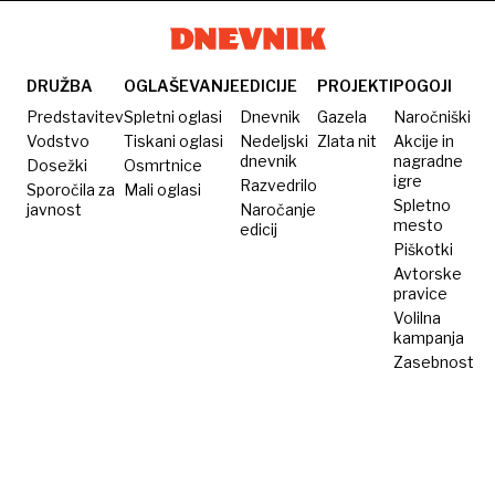
Moore
Taylor
osvojiti
Swift
štiri
grammyje
DRUŽBA
OGLAŠEVANJE
EDICIJE
PROJEKTI
POGOJI
za
Predstavitev
Spletni oglasi
Dnevnik
Gazela
Naročniški
album
Vodstvo
Tiskani oglasi
Nedeljski
Zlata nit
Akcije in
dnevnik
nagradne
Dosežki
Osmrtnice
leta
igre
Razvedrilo
Sporočila za
Mali oglasi
Spletno
javnost
Naročanje
mesto
edicij
Piškotki
Avtorske
pravice
Volilna
kampanja
Zasebnost