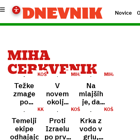
Novice
O
MIHA
CERKVENIK
KOŠARKA
MIHA
MIHA
CERKVENIK
CERKVENIK
Težke
V
Na
zmage
novem
mlajših
po
okolju
je, da
podaljških
se
imamo
KK
KOŠARKA
KOŠARKA
KRKA
/
gradijo
počuti
velika
Temelji
Proti
Krka z
LIGA
karakter
kot riba
ušesa
ABA
ekipe
Izraelu
vodo v
ekipe
v vodi
odhajajo
po prvo
grlu,