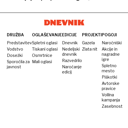
mesto v
Olimpija
kvalifikacijski
z željo
skupini
po
A
četrtem
mestu
DRUŽBA
OGLAŠEVANJE
EDICIJE
PROJEKTI
POGOJI
Predstavitev
Spletni oglasi
Dnevnik
Gazela
Naročniški
Vodstvo
Tiskani oglasi
Nedeljski
Zlata nit
Akcije in
dnevnik
nagradne
Dosežki
Osmrtnice
igre
Razvedrilo
Sporočila za
Mali oglasi
Spletno
javnost
Naročanje
mesto
edicij
Piškotki
Avtorske
pravice
Volilna
kampanja
Zasebnost