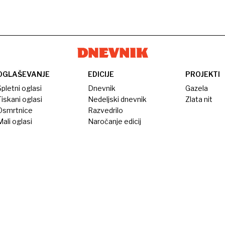
OGLAŠEVANJE
EDICIJE
PROJEKTI
pletni oglasi
Dnevnik
Gazela
iskani oglasi
Nedeljski dnevnik
Zlata nit
Osmrtnice
Razvedrilo
ali oglasi
Naročanje edicij