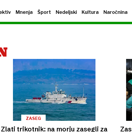
ektiv
Mnenja
Šport
Nedeljski
Kultura
Naročnina
N
ZASEG
Zlati trikotnik: na morju zasegli za
Zas