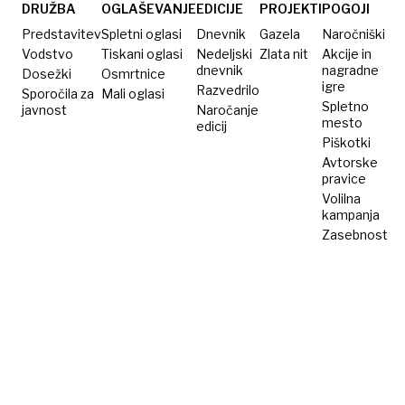
Skriva
trg
DRUŽBA
OGLAŠEVANJE
EDICIJE
PROJEKTI
POGOJI
izgubljeno
podira
Predstavitev
Spletni oglasi
Dnevnik
Gazela
Naročniški
lepotico?
rekorde
Vodstvo
Tiskani oglasi
Nedeljski
Zlata nit
Akcije in
dnevnik
nagradne
Dosežki
Osmrtnice
obiskanosti
igre
Razvedrilo
Sporočila za
Mali oglasi
Spletno
javnost
Naročanje
mesto
edicij
Piškotki
Avtorske
pravice
Volilna
kampanja
Zasebnost