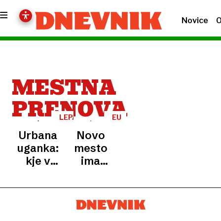
Novice
O
MESTNA
PRENOVA
LEPA
EU
ARHITEKTURA
PROJEKT
Urbana
Novo
uganka:
mesto
kje v
ima
Ljubljani
novo
je to
»dnevno
skrivnostno
sobo«:
okno?
glavni