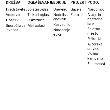
DRUŽBA
OGLAŠEVANJE
EDICIJE
PROJEKTI
POGOJI
Predstavitev
Spletni oglasi
Dnevnik
Gazela
Naročniški
Vodstvo
Tiskani oglasi
Nedeljski
Zlata nit
Akcije in
dnevnik
nagradne
Dosežki
Osmrtnice
igre
Razvedrilo
Sporočila za
Mali oglasi
Spletno
javnost
Naročanje
mesto
edicij
Piškotki
Avtorske
pravice
Volilna
kampanja
Zasebnost