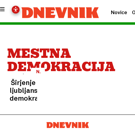
Novice
O
MESTNA
DEMOKRACIJA
N.
N.
Širjenje
ljubljanske
demokracije