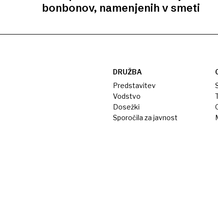
bonbonov, namenjenih v smeti
DRUŽBA
Predstavitev
S
Vodstvo
T
Dosežki
Sporočila za javnost
M