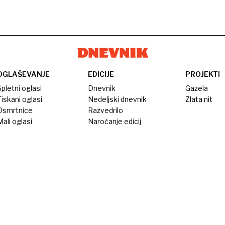
OGLAŠEVANJE
EDICIJE
PROJEKTI
pletni oglasi
Dnevnik
Gazela
iskani oglasi
Nedeljski dnevnik
Zlata nit
Osmrtnice
Razvedrilo
ali oglasi
Naročanje edicij