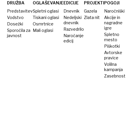
DRUŽBA
OGLAŠEVANJE
EDICIJE
PROJEKTI
POGOJI
Predstavitev
Spletni oglasi
Dnevnik
Gazela
Naročniški
Vodstvo
Tiskani oglasi
Nedeljski
Zlata nit
Akcije in
dnevnik
nagradne
Dosežki
Osmrtnice
igre
Razvedrilo
Sporočila za
Mali oglasi
Spletno
javnost
Naročanje
mesto
edicij
Piškotki
Avtorske
pravice
Volilna
kampanja
Zasebnost