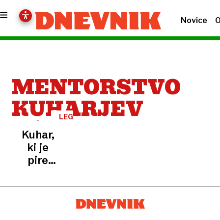
Novice
O
MENTORSTVO
KUHARJEV
LEGENDARNI
KUHARJI,
Kuhar,
10.
DEL
ki je
pire
krompir
spremenil
v
relikvijo