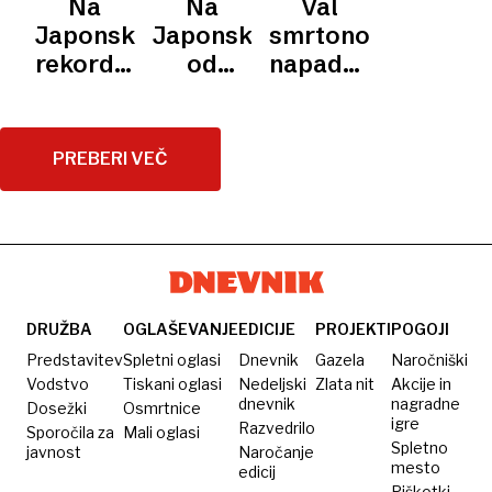
Na
Na
Val
V
LJUDI
TRGOVINI
tednih
medvedom,
medvedi:
rekorden
MESTA
Japonskem
Japonskem
smrtonosnih
videoposnetki
kako
odstrel
rekordno
od
napadov
nasmejali
preživeti
medvedov
število
aprila
medvedov
splet
tri dni v
napadov
že 13
Japonsko
švicarskem
medvedov
smrtnih
prisilil,
PREBERI VEČ
Bernu
žrtev
da
medvedov
aktivira
vojsko
DRUŽBA
OGLAŠEVANJE
EDICIJE
PROJEKTI
POGOJI
Predstavitev
Spletni oglasi
Dnevnik
Gazela
Naročniški
Vodstvo
Tiskani oglasi
Nedeljski
Zlata nit
Akcije in
dnevnik
nagradne
Dosežki
Osmrtnice
igre
Razvedrilo
Sporočila za
Mali oglasi
Spletno
javnost
Naročanje
mesto
edicij
Piškotki