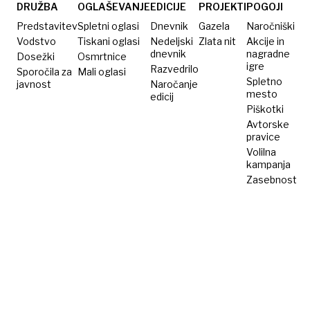
DRUŽBA
OGLAŠEVANJE
EDICIJE
PROJEKTI
POGOJI
Predstavitev
Spletni oglasi
Dnevnik
Gazela
Naročniški
Vodstvo
Tiskani oglasi
Nedeljski
Zlata nit
Akcije in
dnevnik
nagradne
Dosežki
Osmrtnice
igre
Razvedrilo
Sporočila za
Mali oglasi
Spletno
javnost
Naročanje
mesto
edicij
Piškotki
Avtorske
pravice
Volilna
kampanja
Zasebnost