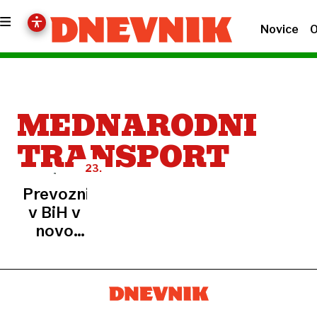
Novice
O
MEDNARODNI
TRANSPORT
23.
MAREC
Prevozniki
v BiH v
novo
blokado
mejnih
prehodov