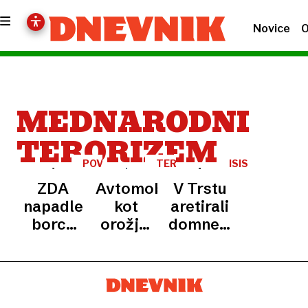
Novice
O
MEDNARODNI
TERORIZEM
POVRAČILO
TERORIZEM
ISIS
ZDA
Avtomobil
V Trstu
napadle
kot
aretirali
borce
orožje:
domnevnega
Islamske
na
terorista
države
nemški
v Siriji
meji
preprečili