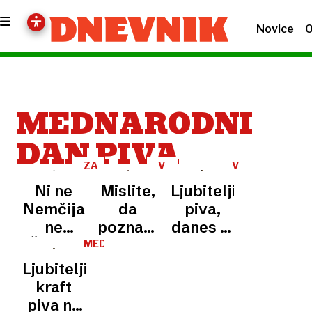
Novice
O
MEDNARODNI
DAN PIVA
ZA
V
V
PIVOLJUBCE
ŠTEVILKAH
ŠTEVILKAH
Ni ne
Mislite,
Ljubitelji
Nemčija
da
piva,
ne
poznate
danes je
Češka:
pivo?
vaš dan:
MEDNARODNI
DAN
kdo je
5000 let
tekoča
Ljubitelji
PIVA
največji
zgodovine,
zgodovina
kraft
evropski
10.000
v
piva ne