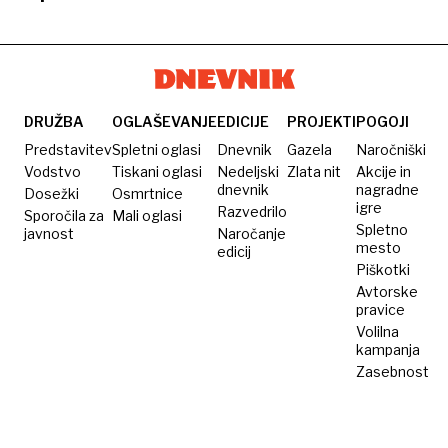
izvoznik
vrst in
pivskem
iščejo
piva?
39
vrčku
omame
milijard
litrov na
leto
DRUŽBA
OGLAŠEVANJE
EDICIJE
PROJEKTI
POGOJI
Predstavitev
Spletni oglasi
Dnevnik
Gazela
Naročniški
Vodstvo
Tiskani oglasi
Nedeljski
Zlata nit
Akcije in
dnevnik
nagradne
Dosežki
Osmrtnice
igre
Razvedrilo
Sporočila za
Mali oglasi
Spletno
javnost
Naročanje
mesto
edicij
Piškotki
Avtorske
pravice
Volilna
kampanja
Zasebnost