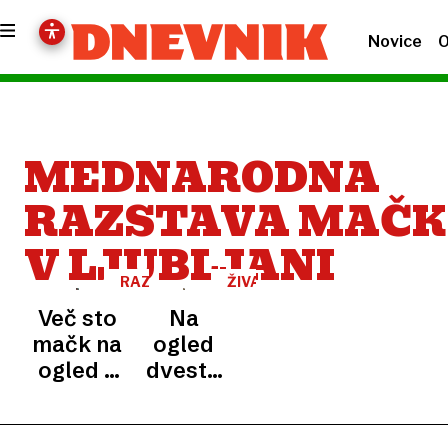
Novice
O
MEDNARODNA
RAZSTAVA MAČK
V LJUBLJANI
RAZSTAVA
ŽIVALI
Več sto
Na
mačk na
ogled
ogled v
dvesto
Hali
mačk iz
Tivoli
vse