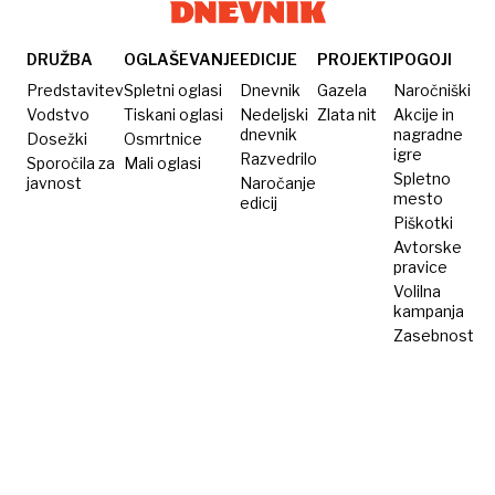
Evrope
DRUŽBA
OGLAŠEVANJE
EDICIJE
PROJEKTI
POGOJI
Predstavitev
Spletni oglasi
Dnevnik
Gazela
Naročniški
Vodstvo
Tiskani oglasi
Nedeljski
Zlata nit
Akcije in
dnevnik
nagradne
Dosežki
Osmrtnice
igre
Razvedrilo
Sporočila za
Mali oglasi
Spletno
javnost
Naročanje
mesto
edicij
Piškotki
Avtorske
pravice
Volilna
kampanja
Zasebnost