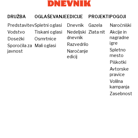
prvakom
Italijanom
DRUŽBA
OGLAŠEVANJE
EDICIJE
PROJEKTI
POGOJI
Predstavitev
Spletni oglasi
Dnevnik
Gazela
Naročniški
Vodstvo
Tiskani oglasi
Nedeljski
Zlata nit
Akcije in
dnevnik
nagradne
Dosežki
Osmrtnice
igre
Razvedrilo
Sporočila za
Mali oglasi
Spletno
javnost
Naročanje
mesto
edicij
Piškotki
Avtorske
pravice
Volilna
kampanja
Zasebnost