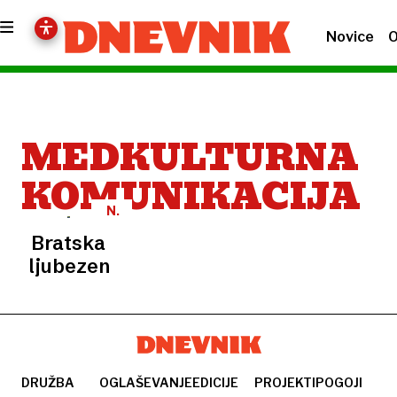
Novice
O
MEDKULTURNA
KOMUNIKACIJA
N.
N.
Bratska
ljubezen
DRUŽBA
OGLAŠEVANJE
EDICIJE
PROJEKTI
POGOJI