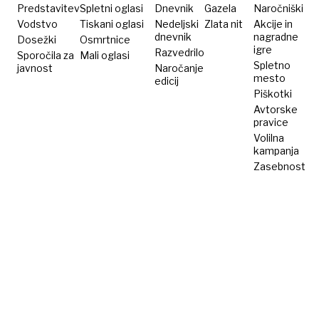
Predstavitev
Spletni oglasi
Dnevnik
Gazela
Naročniški
Vodstvo
Tiskani oglasi
Nedeljski
Zlata nit
Akcije in
dnevnik
nagradne
Dosežki
Osmrtnice
igre
Razvedrilo
Sporočila za
Mali oglasi
Spletno
javnost
Naročanje
mesto
edicij
Piškotki
Avtorske
pravice
Volilna
kampanja
Zasebnost