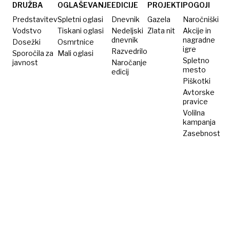
in
DRUŽBA
OGLAŠEVANJE
EDICIJE
PROJEKTI
POGOJI
obnovo
Predstavitev
Spletni oglasi
Dnevnik
Gazela
Naročniški
telesa
Vodstvo
Tiskani oglasi
Nedeljski
Zlata nit
Akcije in
dnevnik
nagradne
Dosežki
Osmrtnice
igre
Razvedrilo
Sporočila za
Mali oglasi
Spletno
javnost
Naročanje
mesto
edicij
Piškotki
Avtorske
pravice
Volilna
kampanja
Zasebnost