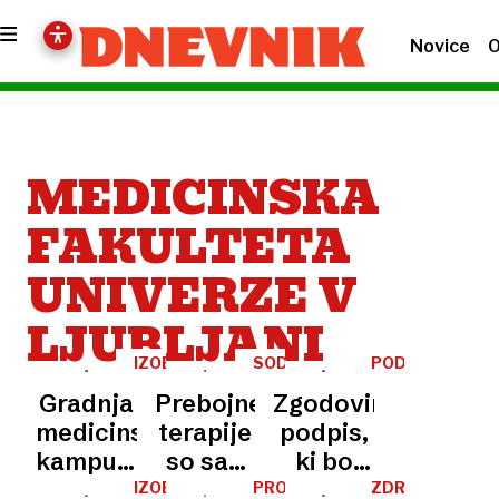
Novice
O
MEDICINSKA
FAKULTETA
UNIVERZE V
LJUBLJANI
IZOBRAŽEVANJE
SODELOVANJE
PODPIS
POGODBE
Gradnja
Prebojne
Zgodovinski
medicinskega
terapije
podpis,
kampusa
so sad
ki bo
v
kolektivnega
povezal
IZOBRAŽEVANJE
PROSTOR
ZDRAVSTVO