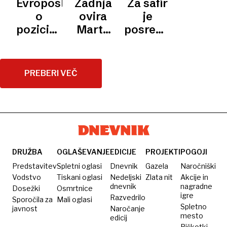
Evroposlanci
Zadnja
Za safir
ZDA
KANDIDATKE
My
EU za
požarni
40 let
IN
o
ovira
je
KITAJSKO
Voice,
prihodnje
zid
praznuje
pozicioniranju
Marte
posredoval
My
leto
schengen
Evropske
Kos
celo
Choice
unije
pred
Pedro
novo
Opeka
PREBERI VEČ
službo
DRUŽBA
OGLAŠEVANJE
EDICIJE
PROJEKTI
POGOJI
Predstavitev
Spletni oglasi
Dnevnik
Gazela
Naročniški
Vodstvo
Tiskani oglasi
Nedeljski
Zlata nit
Akcije in
dnevnik
nagradne
Dosežki
Osmrtnice
igre
Razvedrilo
Sporočila za
Mali oglasi
Spletno
javnost
Naročanje
mesto
edicij
Piškotki