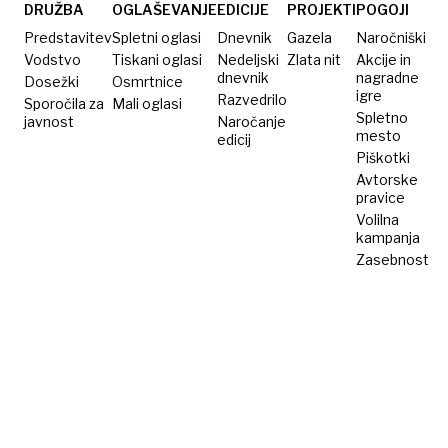
skorumpirana
DRUŽBA
OGLAŠEVANJE
EDICIJE
PROJEKTI
POGOJI
Predstavitev
Spletni oglasi
Dnevnik
Gazela
Naročniški
Vodstvo
Tiskani oglasi
Nedeljski
Zlata nit
Akcije in
dnevnik
nagradne
Dosežki
Osmrtnice
igre
Razvedrilo
Sporočila za
Mali oglasi
Spletno
javnost
Naročanje
mesto
edicij
Piškotki
Avtorske
pravice
Volilna
kampanja
Zasebnost