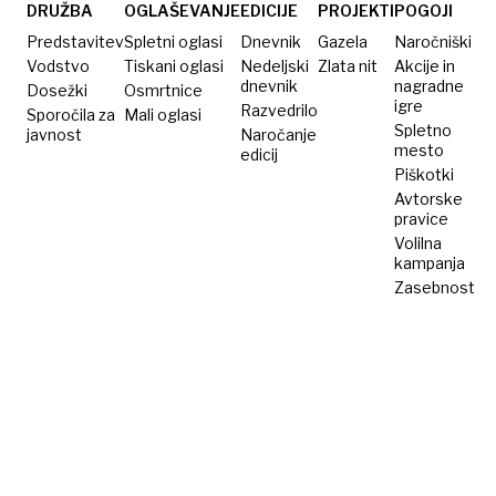
Slovenca
glasbenika:
DRUŽBA
OGLAŠEVANJE
EDICIJE
PROJEKTI
POGOJI
Genialna
Predstavitev
Spletni oglasi
Dnevnik
Gazela
Naročniški
partitura,
Vodstvo
Tiskani oglasi
Nedeljski
Zlata nit
Akcije in
dnevnik
nagradne
Dosežki
Osmrtnice
kjer
igre
Razvedrilo
Sporočila za
Mali oglasi
vsaka
Spletno
javnost
Naročanje
nota
mesto
edicij
Piškotki
šteje
Avtorske
pravice
Volilna
kampanja
Zasebnost