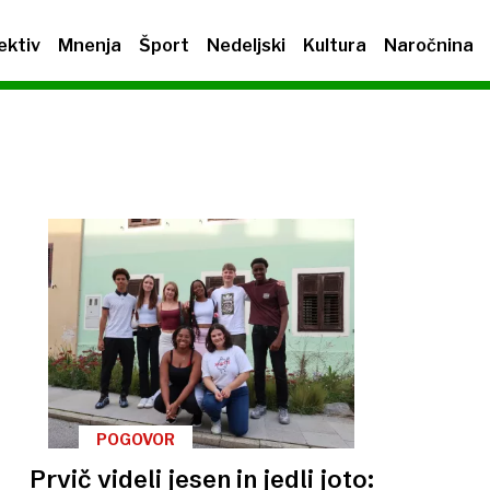
ektiv
Mnenja
Šport
Nedeljski
Kultura
Naročnina
POGOVOR
Prvič videli jesen in jedli joto: