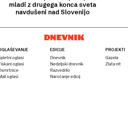
mladi z drugega konca sveta
navdušeni nad Slovenijo
OGLAŠEVANJE
EDICIJE
PROJEKTI
pletni oglasi
Dnevnik
Gazela
iskani oglasi
Nedeljski dnevnik
Zlata nit
Osmrtnice
Razvedrilo
ali oglasi
Naročanje edicij