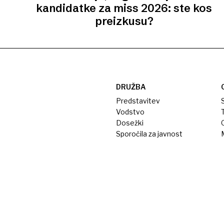
kandidatke za miss 2026: ste kos
preizkusu?
DRUŽBA
Predstavitev
S
Vodstvo
T
Dosežki
Sporočila za javnost
M