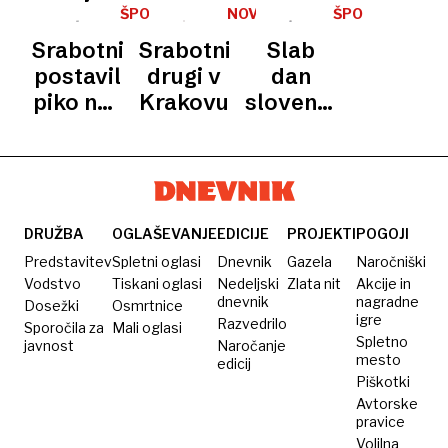
/
brona:
mesta
skupaj
ŠPORT
NOVICE
ŠPORT
SVETOVNI
Nisem
na
POKAL
Srabotnik
Srabotnik
Slab
V
še čisto
stopničkah
postavil
drugi v
dan
SLALOMU
V
dojel,
piko na i
Krakovu
slovenskih
TACNU
kaj mi je
odličnim
kajakašev
uspelo
nastopom
v uvodu
v Tacnu
EP
DRUŽBA
OGLAŠEVANJE
EDICIJE
PROJEKTI
POGOJI
Predstavitev
Spletni oglasi
Dnevnik
Gazela
Naročniški
Vodstvo
Tiskani oglasi
Nedeljski
Zlata nit
Akcije in
dnevnik
nagradne
Dosežki
Osmrtnice
igre
Razvedrilo
Sporočila za
Mali oglasi
Spletno
javnost
Naročanje
mesto
edicij
Piškotki
Avtorske
pravice
Volilna