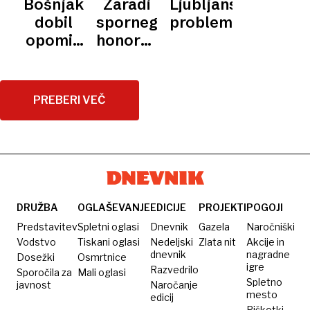
Bošnjak
Zaradi
Ljubljanski
BOLNIŠNICE
bomo
»sosedoma«
ne da
predlogom
dobil
spornega
problem
ukinjali
ustvarjamo
usmerjanja
opomin
honorarja
dežurstev
dobiček
denarja
pred
odstopil
v
odpovedjo
dr.
skrajševanje
Bošnjak,
PREBERI VEČ
le
UKC
določenih
Ljubljana
čakalnih
spremenil
vrst
pravilnik
DRUŽBA
OGLAŠEVANJE
EDICIJE
PROJEKTI
POGOJI
Predstavitev
Spletni oglasi
Dnevnik
Gazela
Naročniški
Vodstvo
Tiskani oglasi
Nedeljski
Zlata nit
Akcije in
dnevnik
nagradne
Dosežki
Osmrtnice
igre
Razvedrilo
Sporočila za
Mali oglasi
Spletno
javnost
Naročanje
mesto
edicij
Piškotki