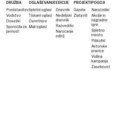
DRUŽBA
OGLAŠEVANJE
EDICIJE
PROJEKTI
POGOJI
Predstavitev
Spletni oglasi
Dnevnik
Gazela
Naročniški
Vodstvo
Tiskani oglasi
Nedeljski
Zlata nit
Akcije in
dnevnik
nagradne
Dosežki
Osmrtnice
igre
Razvedrilo
Sporočila za
Mali oglasi
Spletno
javnost
Naročanje
mesto
edicij
Piškotki
Avtorske
pravice
Volilna
kampanja
Zasebnost