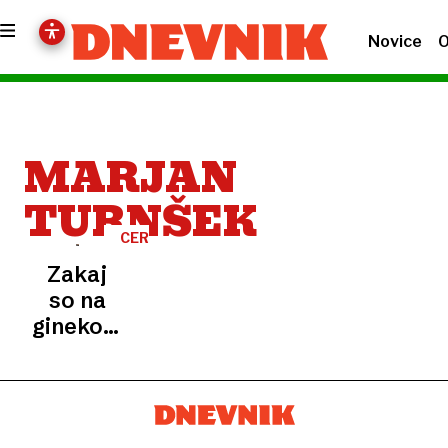
Novice
O
MARJAN
TURNŠEK
CERKEV
Zakaj
so na
ginekološki
kliniki
izganjali
hudiča?