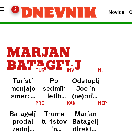
Novice
O
MARJAN
BATAGELJ
TURIZEM
INVESTICIJE
N.
N.
Turisti
Po
Odstopljeni
menjajo
sedmih
Joc in
smer: v
letih
(ne)prijazna
Sloveniji
Batagelj
država
PREVZEM
KAM
NEPRESLIŠANO
PLUJE
manj
v 12-
Batagelj
Trume
Marjan
CERKLJANSKI
azijskih
milijonsko
TURIZEM?
prodal
turistov
Batagelj,
gostov,
prenovo
zadnje
in
direktor