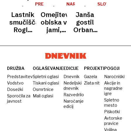
več pa
Hotela
deleže
cvetoč
Postojnske
PREVZEMI
NARAVNE
SLOVENIJA
Evropejcev
Cerkno
ZNAMENITOSTI
cerkljanske
hotel so
jame
Lastnik
Omejitev
Janša
/
in
Ete
danes le
TURISTIČNI
smučišča
obiska v
gostil
OBISK
Američanov
nemški
iluzija
Rogla
jami,
Orbana
družbi
tik pred
manj za
v
Ego
lastniškimi
Batagelja?
luksuzni
spremembami
Vili
Planinka
DRUŽBA
OGLAŠEVANJE
EDICIJE
PROJEKTI
POGOJI
Predstavitev
Spletni oglasi
Dnevnik
Gazela
Naročniški
Vodstvo
Tiskani oglasi
Nedeljski
Zlata nit
Akcije in
dnevnik
nagradne
Dosežki
Osmrtnice
igre
Razvedrilo
Sporočila za
Mali oglasi
Spletno
javnost
Naročanje
mesto
edicij
Piškotki
Avtorske
pravice
Volilna