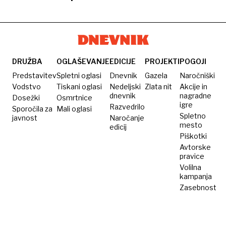
leta
sojenju
grozi
posilstva
pridržan
zapora
za
mu do
in
zaradi
posilstvo
16 let
nasilja v
suma
zapora
družini
posilstva
DRUŽBA
OGLAŠEVANJE
EDICIJE
PROJEKTI
POGOJI
Predstavitev
Spletni oglasi
Dnevnik
Gazela
Naročniški
Vodstvo
Tiskani oglasi
Nedeljski
Zlata nit
Akcije in
dnevnik
nagradne
Dosežki
Osmrtnice
igre
Razvedrilo
Sporočila za
Mali oglasi
Spletno
javnost
Naročanje
mesto
edicij
Piškotki
Avtorske
pravice
Volilna
kampanja
Zasebnost