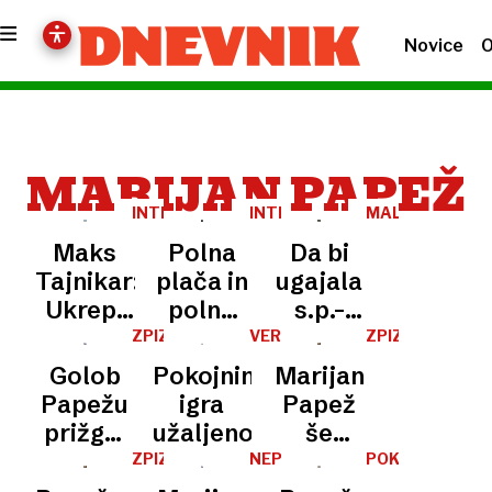
Novice
O
MARIJAN PAPEŽ
INTERVENTNI
INTERVENTNI
MALI
ZAKON
UKREPI
PODJETNIKI
Maks
Polna
Da bi
Tajnikar:
plača in
ugajala
Ukrepi
polna
s.p.-
delujejo,
pokojnina:
jem, bi
ZPIZ
VERONIKA
ZPIZ
RUPNIK
kot bi
bolje,
Svoboda
Golob
Pokojninska
Marijan
ŽENKO
jih
kot je
rušila
Papežu
igra
Papež
sestavili
res
bistvo
prižgal
užaljenosti
še
na hitro
pokojninske
zeleno
vedno
ZPIZ
NEPRESLIŠANO
POKOJNINSKA
ob kavi
reforme
REFORMA
luč
brez