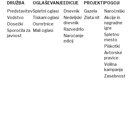
višjo
DRUŽBA
OGLAŠEVANJE
EDICIJE
PROJEKTI
POGOJI
kazen
Predstavitev
Spletni oglasi
Dnevnik
Gazela
Naročniški
Vodstvo
Tiskani oglasi
Nedeljski
Zlata nit
Akcije in
dnevnik
nagradne
Dosežki
Osmrtnice
igre
Razvedrilo
Sporočila za
Mali oglasi
Spletno
javnost
Naročanje
mesto
edicij
Piškotki
Avtorske
pravice
Volilna
kampanja
Zasebnost