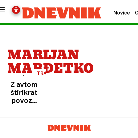
Novice
O
MARIJAN
MARĐETKO
TRAGEDIJA
Z avtom
štirikrat
povozil
pijanega
prijatelja,
tožilstvo
zahteva