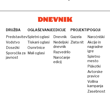
izdelovali
nadel
nadel
jedrski
presušeni
spomenik
kar pet
sovjetski
sovjetski
strategiji
Angliji
Margaret
let
vojak
vojak
železne
Thatcher
lady
takoj po
postavitvi
DRUŽBA
OGLAŠEVANJE
EDICIJE
PROJEKTI
POGOJI
Predstavitev
Spletni oglasi
Dnevnik
Gazela
Naročniški
Vodstvo
Tiskani oglasi
Nedeljski
Zlata nit
Akcije in
dnevnik
nagradne
Dosežki
Osmrtnice
igre
Razvedrilo
Sporočila za
Mali oglasi
Spletno
javnost
Naročanje
mesto
edicij
Piškotki
Avtorske
pravice
Volilna
kampanja
Zasebnost