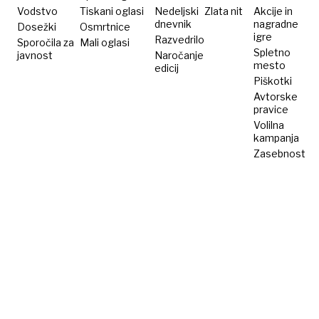
Vodstvo
Tiskani oglasi
Nedeljski
Zlata nit
Akcije in
dnevnik
nagradne
Dosežki
Osmrtnice
igre
Razvedrilo
Sporočila za
Mali oglasi
Spletno
javnost
Naročanje
mesto
edicij
Piškotki
Avtorske
pravice
Volilna
kampanja
Zasebnost