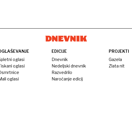
OGLAŠEVANJE
EDICIJE
PROJEKTI
pletni oglasi
Dnevnik
Gazela
iskani oglasi
Nedeljski dnevnik
Zlata nit
Osmrtnice
Razvedrilo
ali oglasi
Naročanje edicij