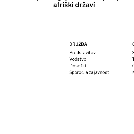
afriški državi
DRUŽBA
Predstavitev
S
Vodstvo
T
Dosežki
Sporočila za javnost
M