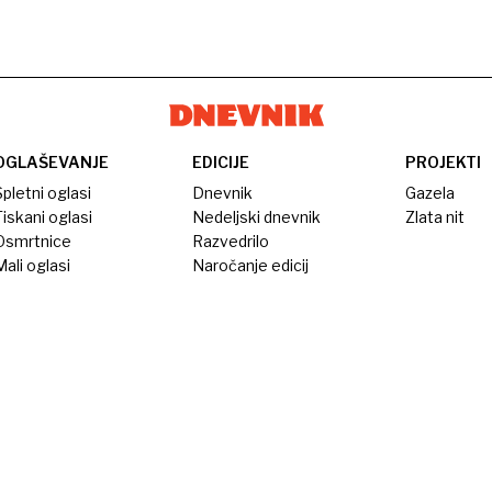
OGLAŠEVANJE
EDICIJE
PROJEKTI
pletni oglasi
Dnevnik
Gazela
iskani oglasi
Nedeljski dnevnik
Zlata nit
Osmrtnice
Razvedrilo
ali oglasi
Naročanje edicij